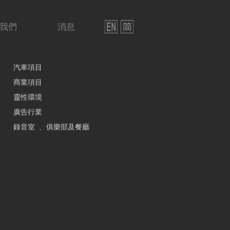
我們
消息
汽車項目
商業項目
靈性環境
廣告行業
錄音室 ﹑ 俱樂部及餐廳