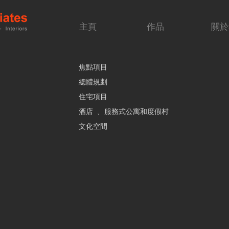
主頁
作品
關於
焦點項目
總體規劃
住宅項目
酒店 ﹑ 服務式公寓和度假村
文化空間