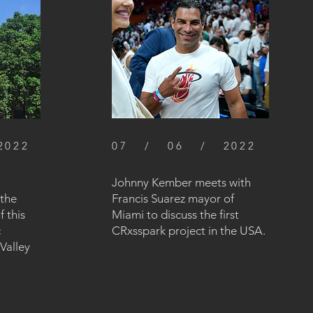
022
07 / 06 / 2022
Johnny Kember meets with
 the
Francis Suarez mayor of
f this
Miami to discuss the first
c
CRxsspark project in the USA.
Valley