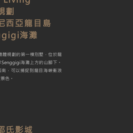
規劃
尼西亞龍目島
ggigi海灘
是總體規劃的第一棟別墅，位於龍
Senggigi海灘上方的山腳下。
西南，可以捕捉到龍目海峽衝浪
麗景色。
邵氏影城