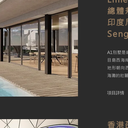
總體
印度
Sen
A1別墅
目島西海岸
地形朝向
海灘的壯
項目詳情
香港