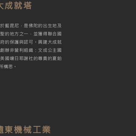
大成就塔
位於藍毘尼，是佛陀的出生地及
神聖的地方之一，並獲得聯合國
政府的保護與認可。興建大成就
由創辦非營利組織：文成公主國
及美國嚷日耶謝社的尊貴的夏鉑
所構思。
遠東機械工業