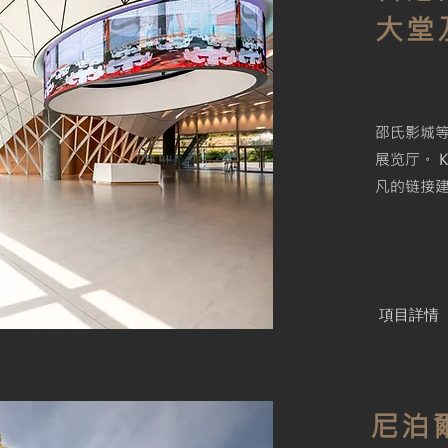
大堂
邵氏影城等
展览厅。 
凡的链接
項目詳情
尼泊