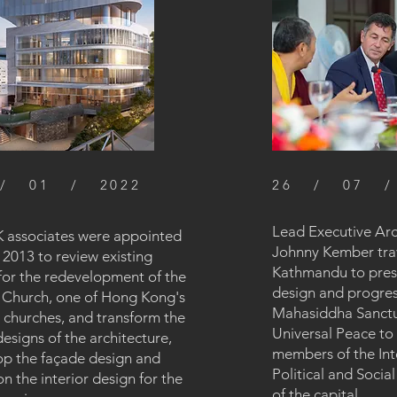
/ 01 / 2022
26 / 07 /
Lead Executive Arc
K associates were appointed
Johnny Kember tra
e 2013 to review existing
Kathmandu to pres
for the redevelopment of the
design and progres
 Church, one of Hong Kong's
Mahasiddha Sanctu
 churches, and transform the
Universal Peace to 
esigns of the architecture,
members of the Int
op the façade design and
Political and Socia
on the interior design for the
of the capital.