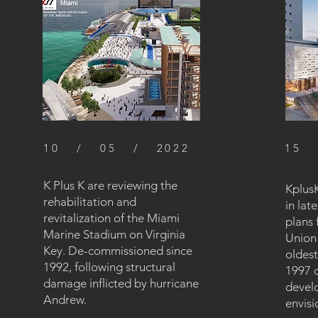
10 / 05 / 2022
15 
K Plus K are reviewing the
Kplus
rehabilitation and
in lat
revitalization of the Miami
plans 
Marine Stadium on Virginia
Union
Key. De-commissioned since
oldest
1992, following structural
1997 d
damage inflicted by hurricane
devel
Andrew.
envisi