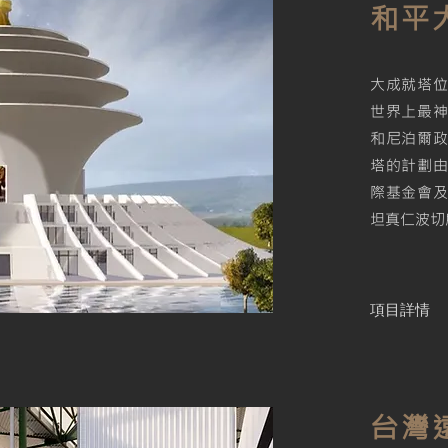
和平
大成就塔
世界上最
和尼泊爾
塔的計劃
際基金會
坦真仁波切
項目詳情
台灣