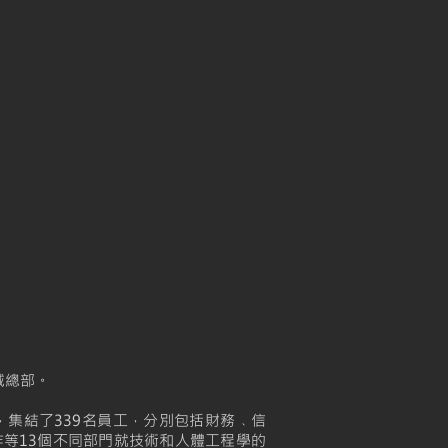
域總部。
計，集結了339名員工，分別包括財務﹑信
等13個不同部門就技術和人體工程學的