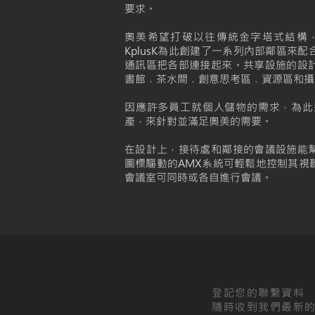
要求。
奧美希望打破以往傳統金字塔式結構
KplusK為此創建了一系列內部鄰區來
通訊區把各部連接起來。共享設施的設
書館﹑茶水間﹑創意思考區﹑資源區和攝
因應許多員工就個人儲物的需求，為此
產，來針對並滿足奧美的需要。
在設計上，接待處和鄰接的會議設施能
圖標驅動的AMX系統可輕鬆地控制其視
會議室可同時或各自進行會議。
​登記您的聯繫資料
隨時收到我們最新