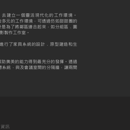
，去建立一個靈活現代化的工作環境。
配合多元的工作環境，可透過仿如甜甜圈的
計是為了將鄰區連合起來，如分組區﹑圖
影製作工作室。
進行了家具系統的設計﹑原型建造和生
幫助奧美的能力得到最充分的發揮。透過
聽系統，與及會議室間的分隔牆，讓兩間
的資訊