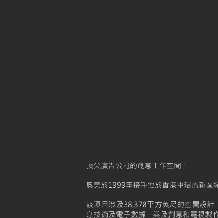
頂尖廣告公司的創意工作空間。
奧美於1999年接手位於香港中環的新區
該項目涉及38,378平方英尺的空間設
息技術及電子數據，與及創意和電視製作