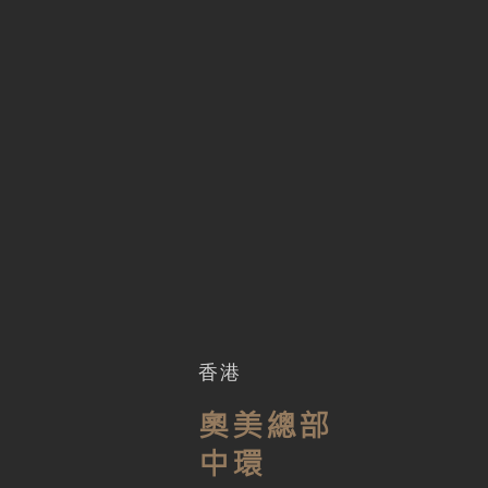
​香港
奧美總部
中環