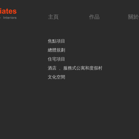
主頁
作品
關於
焦點項目
總體規劃
住宅項目
酒店 ﹑ 服務式公寓和度假村
文化空間