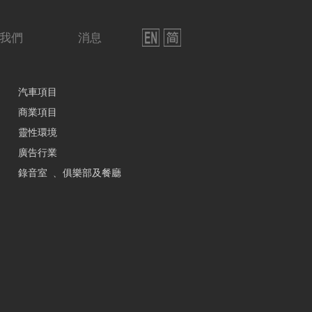
我們
消息
汽車項目
商業項目
靈性環境
廣告行業
錄音室 ﹑ 俱樂部及餐廳