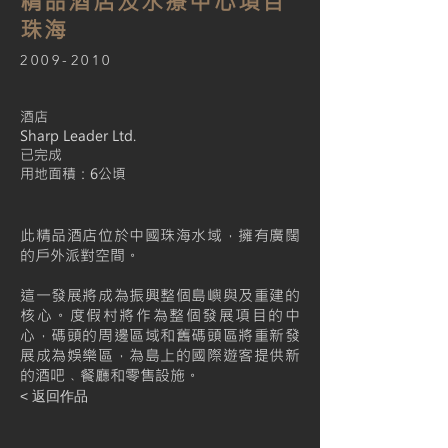
精品酒店及水療中心項目
珠海
2009-2010
酒店
Sharp Leader Ltd.
已完成
用地面積：6公頃
此精品酒店位於中國珠海水域，擁有廣闊
的戶外派對空間。
這一發展將成為振興整個島嶼與及重建的
核心。度假村將作為整個發展項目的中
心，碼頭的周邊區域和舊碼頭區將重新發
展成為娛樂區，為島上的國際遊客提供新
的酒吧﹑餐廳和零售設施。
< 返回作品