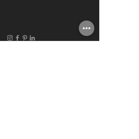
© 2019 by KplusK associates.
CONTACT US:
Tel.:
+852-2541 6828
Email:
exec@kplusk.net
17/F, Casey Building
38 Lok Ku Road,
Sheung Wan, HONG KONG
JOIN OUR MAILING LIST
NEVER MISS AN UPDATE