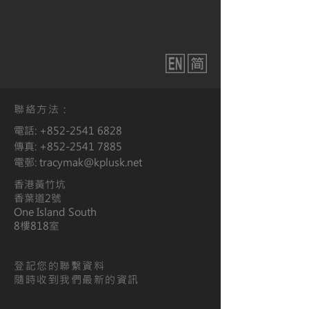
聯絡方法：
電話:
+852-2541 6828
傳真:
+852-2541 7885
電郵:
tracymak@kplusk.net
香港黃竹坑
香葉道2號
One Island South
​8樓818室
​登記您的聯繫資料
隨時收到我們最新的資訊