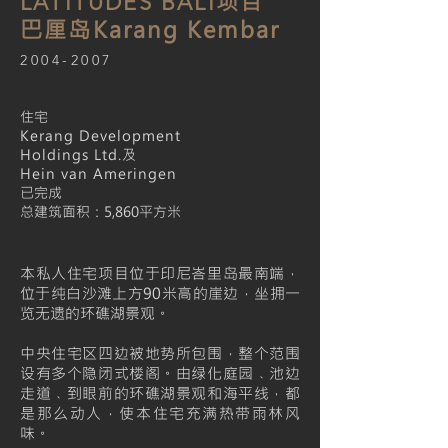
项目
LATITUDES BALI
巴厘岛Karang Kembar
2004-2007
住宅
Kerang Development
Holdings Ltd.及
Hein van Ameringen
已完成
总建筑面积：5,860平方米
本私人住宅项目位于印尼峇里岛最南端，
位于纯白沙滩上方90米高的崖边，坐拥一
览无遗的环礁湖景观。
中央住宅区四边被地势所包围，整个范围
设有多个隐闭式楼阁。由绿化庭园﹑池边
走道﹑到眼前的环礁湖景观和海平线，都
是那么动人，使本住宅充满热带雨林风
味。