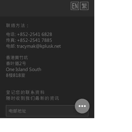
联络方法：
电话:
+852-2541 6828
传真:
+852-2541 7885
电邮:
tracymak@kplusk.net
香港黄竹坑
香叶道2号
One Island South
​8楼818室
登记您的联系资料
随时收到我们最新的资讯
登记