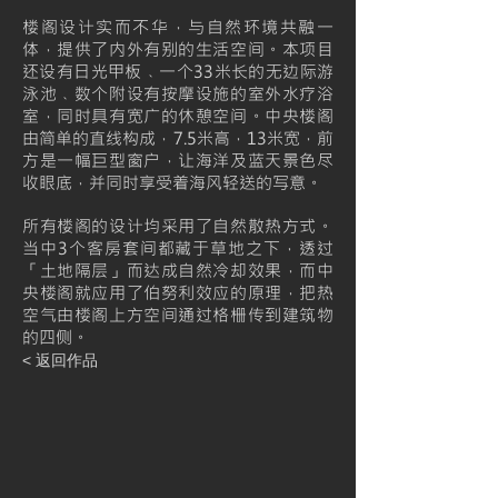
楼阁设计实而不华，与自然环境共融一
体，提供了内外有别的生活空间。本项目
还设有日光甲板﹑一个33米长的无边际游
泳池﹑数个附设有按摩设施的室外水疗浴
室，同时具有宽广的休憩空间。中央楼阁
由简单的直线构成，7.5米高，13米宽，前
方是一幅巨型窗户，让海洋及蓝天景色尽
收眼底，并同时享受着海风轻送的写意。
所有楼阁的设计均采用了自然散热方式。
当中3个客房套间都藏于草地之下，透过
「土地隔层」而达成自然冷却效果，而中
央楼阁就应用了伯努利效应的原理，把热
空气由楼阁上方空间通过格栅传到建筑物
的四侧。
< 返回作品