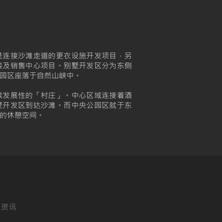
是连接沙滩走道的更衣设施开发项目，另
楼及销售中心项目。别墅开发区分为东侧
园区座落于自然山峡中。
续发展性的「村庄」。中心区域连接着酒
墅开发区到达沙滩。而中央公园区就于东
的休憩空间。
的资讯