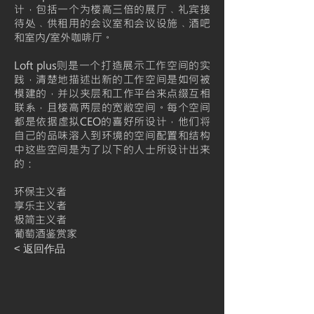
计，包括一个为楼高三倍的展厅﹑礼宾接
待处﹑供租用的会议室和会议设施﹑酒吧
和室内/室外咖啡厅。
Loft plus则是一个打造展示工作空间的实
践，清楚地描述出新的工作空间是如何被
模建的，并以夹层和工作平台来点缀互相
联系，且楼高两层的宽敞空间。每个空间
都是依据虚拟CEO的喜好所设计，他们将
自己的品味溶入到环境的空间配置和结构
中这些空间是为了以下的人士所设计出来
的：
环保主义者
享乐主义者
极简主义者
葡萄酒鉴赏家
< 返回作品