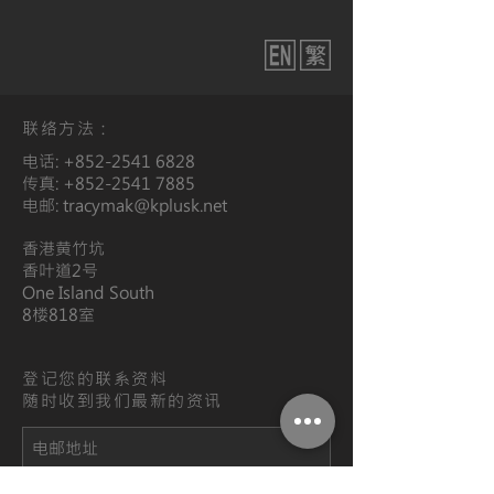
联络方法：
电话:
+852-2541 6828
传真:
+852-2541 7885
电邮:
tracymak@kplusk.net
香港黄竹坑
香叶道2号
One Island South
​8楼818室
登记您的联系资料
随时收到我们最新的资讯
登记