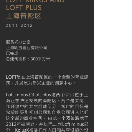
LOFT MINUS AND
LOFT PLUS
上海普陀区
2011-2012
服务式办公室
上海明捷置业有限公司
已完成
总建筑面积：300平方米
LOFT是在上海普陀区的一个全新的商业建
筑，并发展为新兴企业的创意中心。
Loft minus和Loft plus这两个项目位于上
海正在快速发展的普陀区，两个是共同工
作环境中的共生组成部分。客户的目标是
希望能吸引初创公司和创意公司进入他们
这全新的商业空间。 由此一个双策略就于
2012年被创立，并执行......就Loft minus部
分，KplusK被委托作入口和共享设施的设