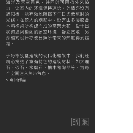
海洋及天空景色，并同时可阻挡外来热
力，让室内的环境保持凉快。外墙亦设有
遮阳板，能有效地阻挡下午日光低照时的
光线。在较大的别墅中，设有由多层胶合
木料栋梁所构建而成的高架天花，设计出
犹如通风楼阁的卧室环境，舒适宽敞，另
深槽式设计亦使日照所带来的热度得到缓
减。
于每栋别墅建筑的现代化框架中，我们还
精心挑选了富有特色的建筑材料，如大理
石、砂石、水磨石、柚木和陶器等，为每
个空间注入热带气息。
< 返回作品