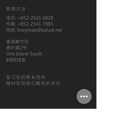
联络方法：
电话:
+852-2541 6828
传真:
+852-2541 7885
电邮:
tracymak@kplusk.net
香港黄竹坑
香叶道2号
One Island South
​8楼818室
登记您的联系资料
随时收到我们最新的资讯