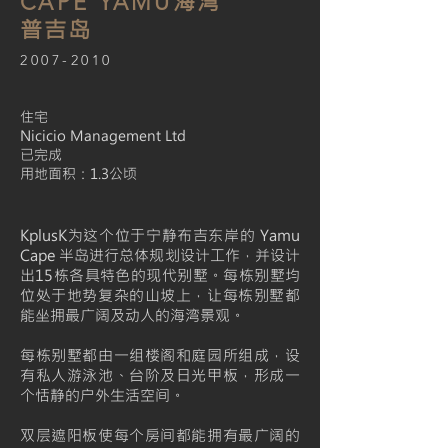
海湾
CAPE YAMU
普吉岛
2007-2010
住宅
Nicicio Management Ltd
已完成
用地面积：1.3公顷
KplusK为这个位于宁静布吉东岸的 Yamu
Cape 半岛进行总体规划设计工作，并设计
出15栋各具特色的现代别墅。每栋别墅均
位处于地势复杂的山坡上，让每栋别墅都
能坐拥最广阔及动人的海湾景观。
每栋别墅都由一组楼阁和庭园所组成，设
有私人游泳池、台阶及日光甲板，形成一
个恬静的户外生活空间。
双层遮阳板使每个房间都能拥有最广阔的