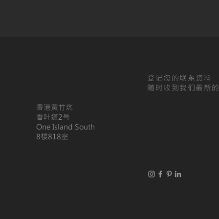
登记您的联系资料
随时收到我们最新
香港黄竹坑
香叶道2号
One Island South
​8楼818室