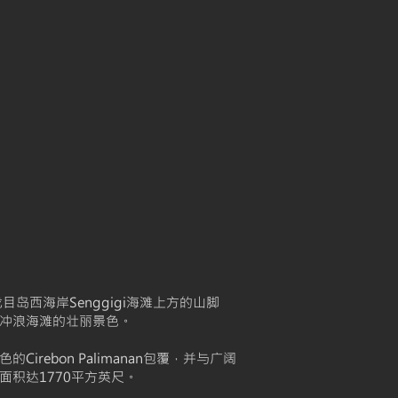
岛西海岸Senggigi海滩上方的山脚
冲浪海滩的壮丽景色。
rebon Palimanan包覆，并与广阔
积达1770平方英尺。