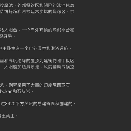
按摩池、外部餐饮区和凹陷的泳池休息
萨饼烤箱和阿根廷木炭坑的烧烤区，供
有私人阳台，一个户外有顶的瑜伽平台和
健身房。
中主卧室有一个户外温泉和淋浴设施。
垂和高度绝缘的屋顶为建筑物和甲板区
，太阳能加热游泳池，风扇辅助气候控
艺，别墅采用了大量的印度尼西亚石
robokan和石灰岩。
过8420平方英尺的总建筑面积创建的。
破土动工。