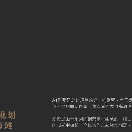
A1别墅是总体规划的第一栋别墅，位于龙目
下。地形面向西南，可以看到龙目岛海峡
体规划
别墅是由一系列的钢架亭子组成的，用白色的Ci
海滩
的阳光甲板和一个巨大的无边泳池相连，面